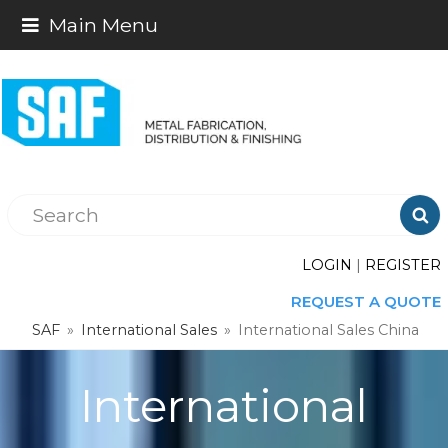
Main Menu

LOGIN
|
REGISTER
REQUEST A QUOTE
SAF
»
International Sales
»
International Sales China
International