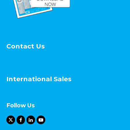
Contact Us
International Sales
Follow Us
X
F
L
Y
T
a
i
o